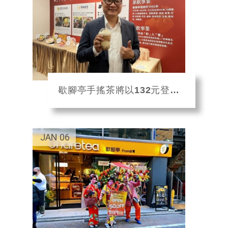
歇腳亭手搖茶將以132元登錄興櫃交易
JAN
06