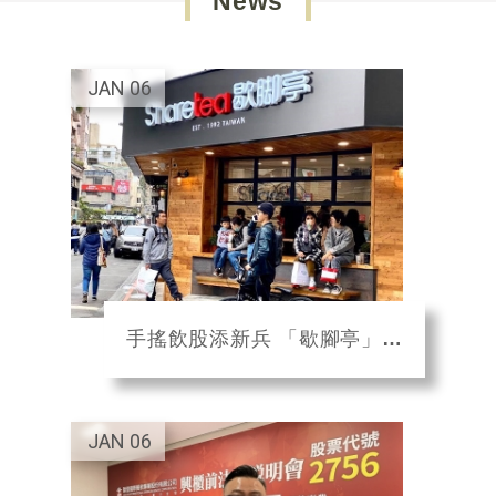
News
JAN
06
手搖飲股添新兵 「歇腳亭」聯發國際登興櫃
JAN
06