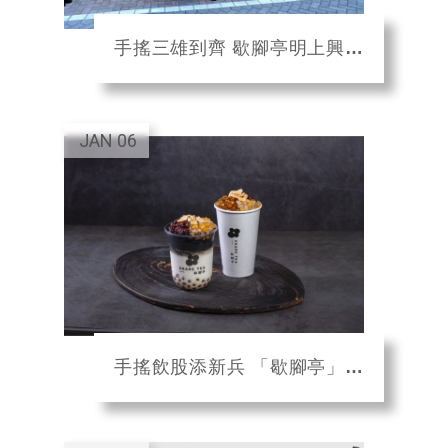
手搖三雄到齊 歇腳亭明上興櫃 年底拚上櫃
JAN
06
手搖飲股添新兵 「歇腳亭」聯發國際登興櫃