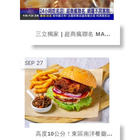
三立獨家 | 超商瘋聯名 MAMAK檔餐廳推出咖哩叻沙蝦條
SEP
27
高度10公分！東區南洋餐廳推辣死你媽雞腿堡 裡頭還有椰漿飯鋪底