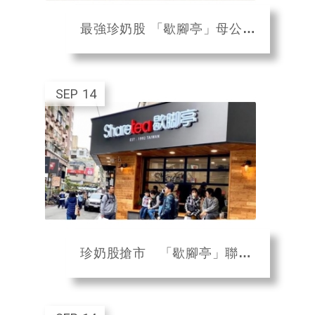
最強珍奶股 「歇腳亭」母公司聯發國際將上櫃
SEP
14
珍奶股搶市 「歇腳亭」聯發國際上櫃審查過關