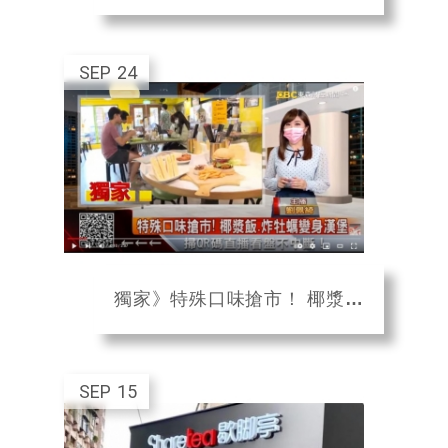
SEP
24
獨家》特殊口味搶市！ 椰漿飯、炸牡蠣變身漢堡 @57東森財經新聞
SEP
15