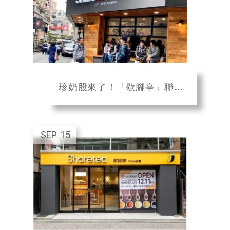
珍奶股來了！「歇腳亭」聯發國際上櫃案通過
SEP
15