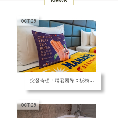
News
OCT
28
突發奇想！聯發國際Ｘ板橋凱撒 吃零食免費住五星主題房
OCT
28