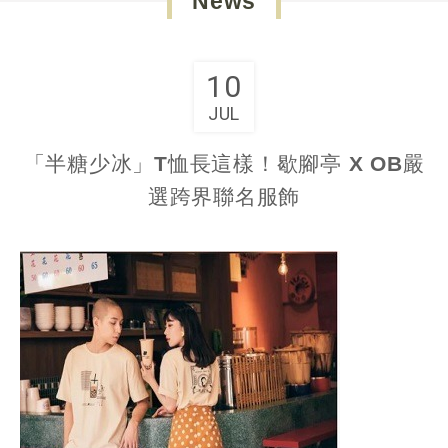
News
10
JUL
「半糖少冰」T恤長這樣！歇腳亭 X OB嚴
選跨界聯名服飾