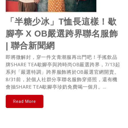
「半糖少冰」T恤長這樣！歇
腳亭 X OB嚴選跨界聯名服飾
| 聯合新聞網
即將微解封，穿一件文青潮服再出門吧！手搖飲品
牌SHARE TEA歇腳亭與跨時尚OB嚴選跨界，7/13起
系列「嚴選特調」跨界服飾將於OB嚴選官網開賣。
8/31前，於個人社群分享聯名服飾穿搭照，還有機
會抽SHARE TEA歇腳亭珍奶免費喝一個月。...
Read More