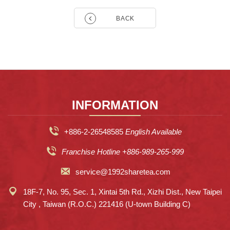
BACK
INFORMATION
+886-2-26548585
English Available
Franchise Hotline +886-989-265-999
service@1992sharetea.com
18F-7, No. 95, Sec. 1, Xintai 5th Rd., Xizhi Dist., New Taipei
City , Taiwan (R.O.C.) 221416 (U-town Building C)